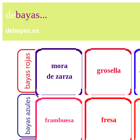
de
bayas...
debayas.es
•
•
•
•
•
•
•
•
mora
•
•
•
•
grosella
•
•
•
•
de zarza
•
•
•
•
•
•
•
•
•
•
•
•
fresa
frambuesa
•
•
•
•